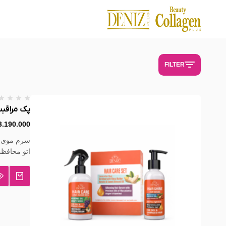
فروشگاه
-
Bellacito
FILTER
پک مراقب
3.190.000
سرم موی دن
اتو محافظت